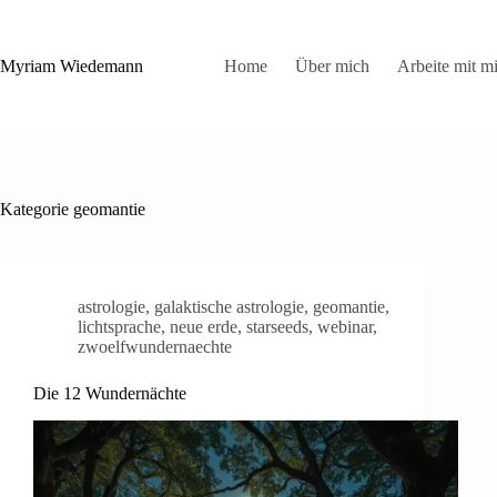
Zum
Inhalt
springen
Myriam Wiedemann
Home
Über mich
Arbeite mit mi
Kategorie
geomantie
astrologie
,
galaktische astrologie
,
geomantie
,
lichtsprache
,
neue erde
,
starseeds
,
webinar
,
zwoelfwundernaechte
Die 12 Wundernächte