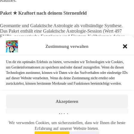
Raumes.
Paket ★ Kraftort nach deinem Sternenfeld
Geomantie und Galaktische Astrologie als vollständige Synthese.
Das Paket enthält eine Galaktische Astrologie-Session (Wert 497
EUR), geomantische Entstörung und Fixstern-Kalibrierung deines
Raumes, zwei Wochen Monitoring und Feinkalibrierung, sowie ein
Zustimmung verwalten
abschließendes 30-minütiges Abschlussgespräch.
Wohnung
★
ab 1.797 EUR
Um dir ein optimales Erlebnis zu bieten, verwenden wir Technologien wie Cookies,
Einfamilienhaus mit Grundstück
★
ab 2.197 EUR
um Geräteinformationen zu speichern und/oder darauf zuzugreifen. Wenn du diesen
Gewerbliche Räume
★
auf Anfrage
Technologien zustimmst, können wir Daten wie das Surfverhalten oder eindeutige IDs
auf dieser Website verarbeiten. Wenn du deine Zustimmung nicht erteilst oder
Geomantie anfragen
zurückziehst, können bestimmte Merkmale und Funktionen beeinträchtigt werden.
Vereinbare ein unverbindliches Klärungsgespräch:
Akzeptieren
Individuelle Anfrage für Geomantie
Ablehnen
Wir verwenden Cookies, um sicherzustellen, dass wir Ihnen die beste
Einstellungen ansehen
Erfahrung auf unserer Website bieten.