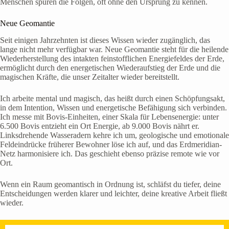
Menschen spüren die Folgen, oft ohne den Ursprung zu kennen.
Neue Geomantie
Seit einigen Jahrzehnten ist dieses Wissen wieder zugänglich, das
lange nicht mehr verfügbar war. Neue Geomantie steht für die heilende
Wiederherstellung des intakten feinstofflichen Energiefeldes der Erde,
ermöglicht durch den energetischen Wiederaufstieg der Erde und die
magischen Kräfte, die unser Zeitalter wieder bereitstellt.
Ich arbeite mental und magisch, das heißt durch einen Schöpfungsakt,
in dem Intention, Wissen und energetische Befähigung sich verbinden.
Ich messe mit Bovis-Einheiten, einer Skala für Lebensenergie: unter
6.500 Bovis entzieht ein Ort Energie, ab 9.000 Bovis nährt er.
Linksdrehende Wasseradern kehre ich um, geologische und emotionale
Feldeindrücke früherer Bewohner löse ich auf, und das Erdmeridian-
Netz harmonisiere ich. Das geschieht ebenso präzise remote wie vor
Ort.
Wenn ein Raum geomantisch in Ordnung ist, schläfst du tiefer, deine
Entscheidungen werden klarer und leichter, deine kreative Arbeit fließt
wieder.